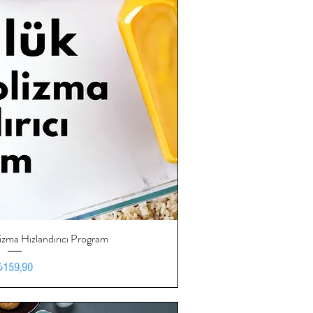
zma Hızlandırıcı Program
ızlı Bakış
Fiyat
₺159,90