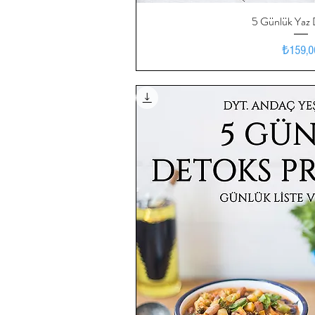
5 Günlük Yaz
Hızlı Bak
Fiy
₺159,0