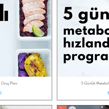
ı Oruç Planı
ış
5 Günlük Metaboli
H
at
0
Yeni