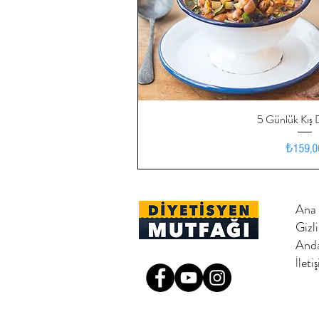
5 Günlük Kış 
Hızlı Bak
Fiy
₺159,0
Ana 
Gizl
Anda
İleti