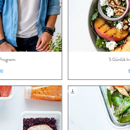
Programı
ış
5 Günlük İ
H
at
00