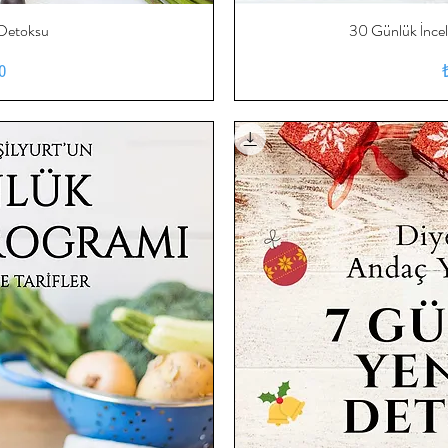
 Detoksu
ış
30 Günlük İncelt
H
at
0