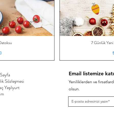
Detoksu
ış
7 Günlük Yeni
H
at
0
Email listemize katı
Sayfa
ilik Sözleşmesi
Yeniliklerden ve fırsatlard
ç Yeşilyurt
olsun.
şim