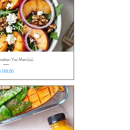
ncelten Yaz Menüsü
ızlı Bakış
Fiyat
₺189,00