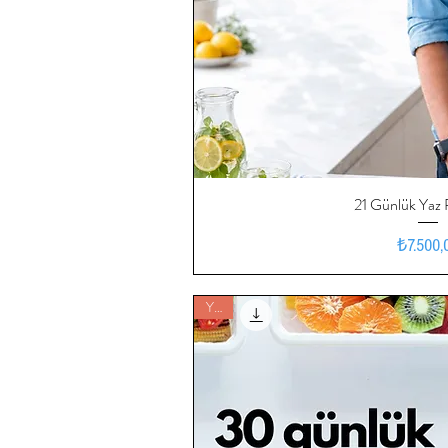
21 Günlük Yaz 
Hızlı Bak
Fiy
₺7.500,
Yeni