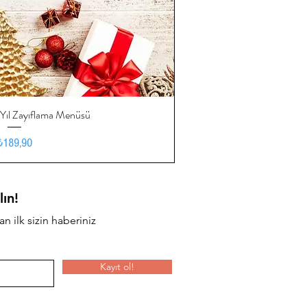
 Yıl Zayıflama Menüsü
ızlı Bakış
Fiyat
₺189,90
lın!
an ilk sizin haberiniz
Kayıt ol!